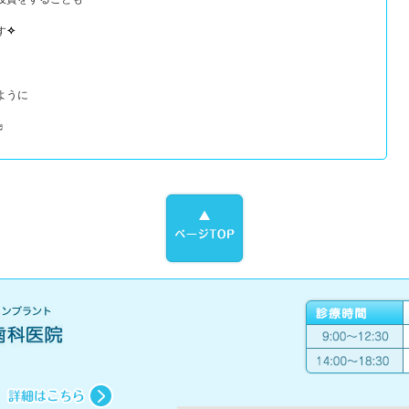
す
✧
ように
♬