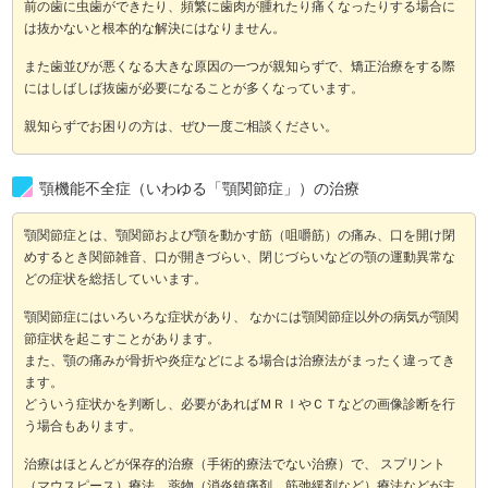
前の歯に虫歯ができたり、頻繁に歯肉が腫れたり痛くなったりする場合に
は抜かないと根本的な解決にはなりません。
また歯並びが悪くなる大きな原因の一つが親知らずで、矯正治療をする際
にはしばしば抜歯が必要になることが多くなっています。
親知らずでお困りの方は、ぜひ一度ご相談ください。
顎機能不全症（いわゆる「顎関節症」）の治療
顎関節症とは、顎関節および顎を動かす筋（咀嚼筋）の痛み、口を開け閉
めするとき関節雑音、口が開きづらい、閉じづらいなどの顎の運動異常な
どの症状を総括していいます。
顎関節症にはいろいろな症状があり、 なかには顎関節症以外の病気が顎関
節症状を起こすことがあります。
また、顎の痛みが骨折や炎症などによる場合は治療法がまったく違ってき
ます。
どういう症状かを判断し、必要があればＭＲＩやＣＴなどの画像診断を行
う場合もあります。
治療はほとんどが保存的治療（手術的療法でない治療）で、 スプリント
（マウスピース）療法、薬物（消炎鎮痛剤、筋弛緩剤など）療法などが主