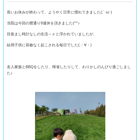
長いお休みが終わって、ようやく日常に慣れてきました(;´･ω･)
当院は今回の暦通り9連休を頂きました(^^♪
目覚まし時計なしの生活～♬と浮かれていましたが、
結局子供に容赦なく起こされる毎日でした(;・∀・)
友人家族とBBQをしたり、帰省したりして、わりかしのんびり過ごしまし
た♪