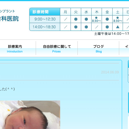
2014.06.09
た(＾＾)