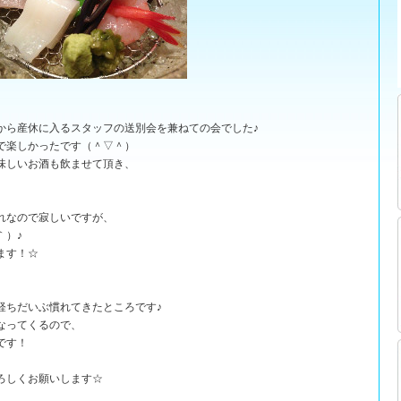
から産休に入るスタッフの送別会を兼ねての会でした♪
で楽しかったです（＾▽＾）
味しいお酒も飲ませて頂き、
れなので寂しいですが、
｀）♪
ます！☆
経ちだいぶ慣れてきたところです♪
なってくるので、
です！
ろしくお願いします☆