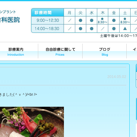
2014.05.02
(＾ｖ＾)/<br />