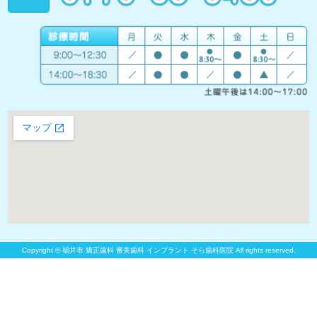
Copyright © 福井市 矯正歯科 審美歯科 インプラント そら歯科医院 All rights reserved.