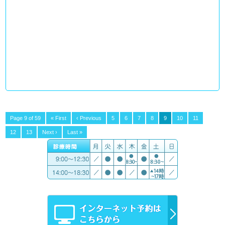
Page 9 of 59
« First
‹ Previous
5
6
7
8
9
10
11
12
13
Next ›
Last »