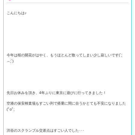
こんにちは♪
今年は桜の開花がはやく、もうほとんど散ってしまい少し寂しいです(´;
︵;`)
先日お休みを頂き、4年ぶりに東京に遊びに行ってきました！
空港の保安検査場もすごい列で搭乗に間に合うかとても不安になりました
(ﾟoﾟ;
渋谷のスクランブル交差点はすごい人でした･･･