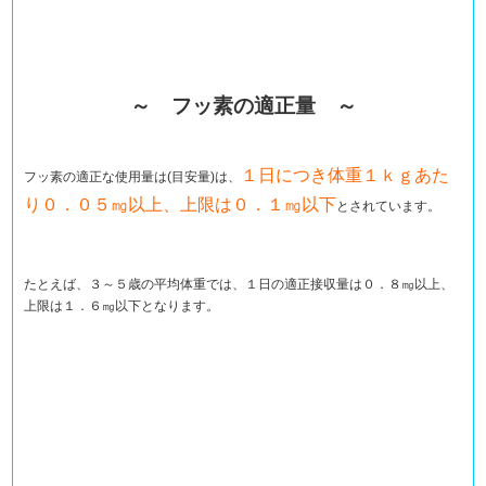
～ フッ素の適正量 ～
１日につき体重１ｋｇあた
フッ素の適正な使用量は(目安量)は、
り０．０５㎎以上、上限は０．１㎎以下
とされています。
たとえば、３～５歳の平均体重では、１日の適正接収量は０．８㎎以上、
上限は１．６㎎以下となります。