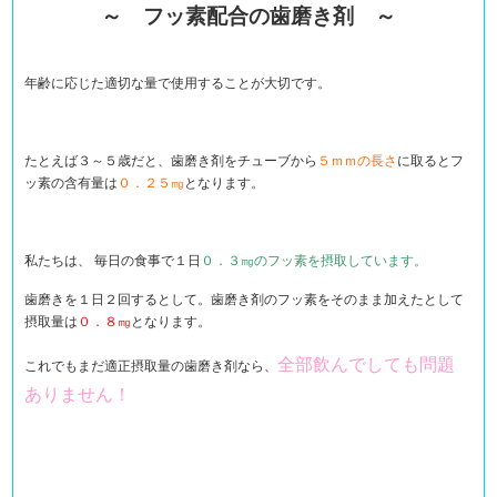
～ フッ素配合の歯磨き剤 ～
年齢に応じた適切な量で使用することが大切です。
たとえば３～５歳だと、歯磨き剤をチューブから
５ｍｍの長さ
に取るとフ
ッ素の含有量は
０．２５㎎
となります。
私たちは、 毎日の食事で１日
０．３㎎のフッ素を摂取しています。
歯磨きを１日２回するとして。歯磨き剤のフッ素をそのまま加えたとして
摂取量は
０．８㎎
となります。
全部飲んでしても問題
これでもまだ適正摂取量の歯磨き剤なら、
ありません！