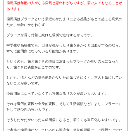
歯周病は年配の人がなる病気と思われがちですが、若い人でもなることが
あります。
歯周病はプラークという最近のかたまりによる感染がもとで起こる病気の
ため、年齢にかかわらず、
プラークが長く付着し続けた場所で進行するからです。
中学生や高校生でも、口臭が強かったり歯をみがくと出血がするのなら、
すでに歯周病になっている可能性があります。
というのも、歯と歯ぐきの境目に溜まったプラークが臭いの元になった
り、歯ぐきに炎症を起こすのです。
しかも、ほとんどの場合痛みがないため気づきにくく、本人も気にしてい
ないことが多いです。
今歯周病になっていなくても将来なるリスクが高い人もいます。
それは遺伝的要因や全身的要因、そして生活習慣などにより、プラークに
対して感受性の強い人です。
そうしたかたがいったん歯周病になると、若くても重症化しやすいです。
ご家族が歯周病になっているなら要注意。遺伝的要因は、ご両親だけでな