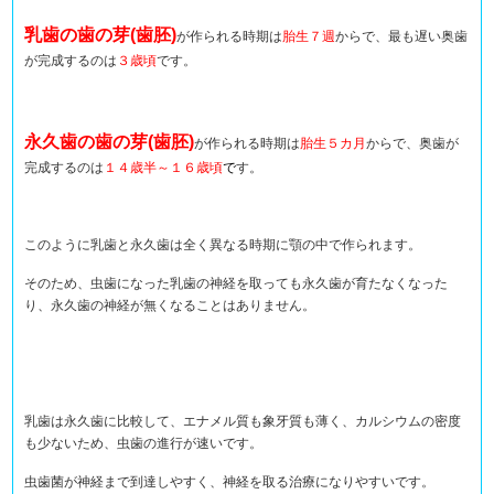
乳歯の歯の芽(歯胚)
が作られる時期は
胎生７週
からで、最も遅い奥歯
が完成するのは
３歳頃
です。
永久歯の歯の芽(歯胚)
が作られる時期は
胎生５カ月
からで、奥歯が
完成するのは
１４歳半～１６歳頃
で
す。
このように乳歯と永久歯は全く異なる時期に顎の中で作られます。
そのため、虫歯になった乳歯の神経を取っても永久歯が育たなくなった
り、永久歯の神経が無くなることはありません。
乳歯は永久歯に比較して、エナメル質も象牙質も薄く、カルシウムの密度
も少ないため、虫歯の進行が速いです。
虫歯菌が神経まで到達しやすく、神経を取る治療になりやすいです。