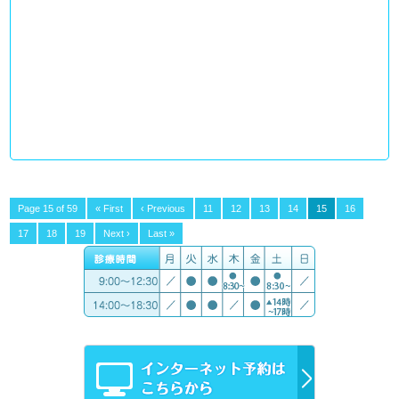
Page 15 of 59
« First
‹ Previous
11
12
13
14
15
16
17
18
19
Next ›
Last »