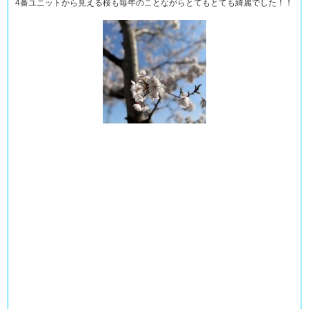
4番ユニットから見える桜も毎年のことながらとてもとても綺麗でした！！